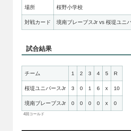
場所
桜野小学校
対戦カード
境南ブレーブスJr vs 桜堤ユニバ
試合結果
チーム
1
2
3
4
5
R
桜堤ユニバースJr
3
0
1
6
x
10
境南ブレーブスJr
0
0
0
0
x
0
4回コールド