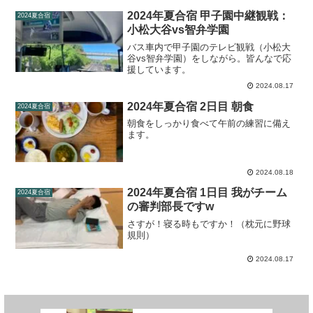
2024年夏合宿 甲子園中継観戦：
2024夏合宿
小松大谷vs智弁学園
バス車内で甲子園のテレビ観戦（小松大
谷vs智弁学園）をしながら。皆んなで応
援しています。
2024.08.17
2024年夏合宿 2日目 朝食
2024夏合宿
朝食をしっかり食べて午前の練習に備え
ます。
2024.08.18
2024年夏合宿 1日目 我がチーム
2024夏合宿
の審判部長ですw
さすが！寝る時もですか！（枕元に野球
規則）
2024.08.17