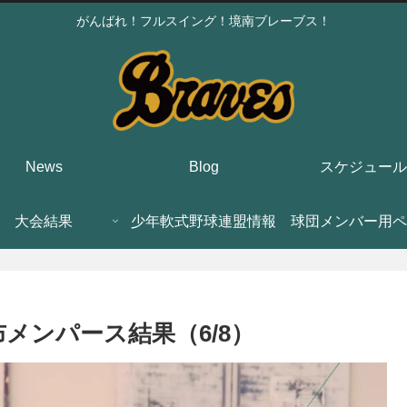
がんばれ！フルスイング！境南ブレーブス！
News
Blog
スケジュール
大会結果
少年軟式野球連盟情報
球団メンバー用ペ
布メンパース結果（6/8）