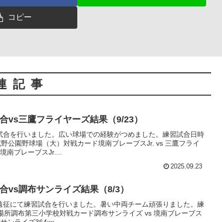
コピー
連記事
試合vs三鷹フライヤーズ結果（9/23）
試合を行いました。広い球場での経験がつめました。練習試合日時
武蔵野公園野球場（大）対戦カード境南ブレーブスJr. vs 三鷹フライ
南ブレーブスJr....
2025.09.23
試合vs調布サンライズ結果（8/3）
遠征にて練習試合を行いました。暑い中両チーム頑張りました。練
日)場所調布第三小学校対戦カード調布サンライズ vs 境南ブレーブス