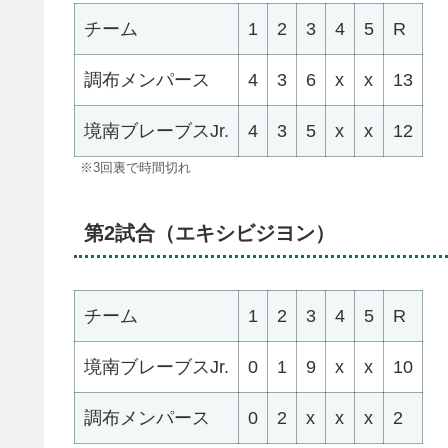
チーム
1
2
3
4
5
R
調布メンパース
4
3
6
x
x
13
境南ブレーブスJr.
4
3
5
x
x
12
※3回裏で時間切れ
第2試合（エキシビジヨン）
チーム
1
2
3
4
5
R
境南ブレーブスJr.
0
1
9
x
x
10
調布メンパース
0
2
x
x
x
2