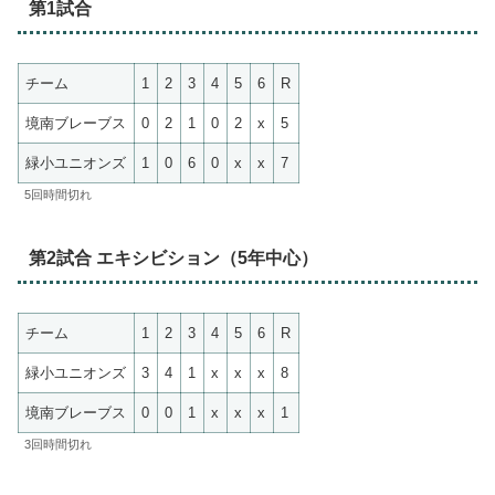
第1試合
チーム
1
2
3
4
5
6
R
境南ブレーブス
0
2
1
0
2
x
5
緑小ユニオンズ
1
0
6
0
x
x
7
5回時間切れ
第2試合 エキシビション（5年中心）
チーム
1
2
3
4
5
6
R
緑小ユニオンズ
3
4
1
x
x
x
8
境南ブレーブス
0
0
1
x
x
x
1
3回時間切れ