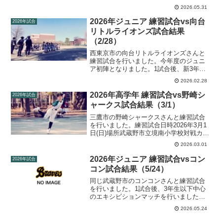
名4年生不在の中、新ポジションにチャレ
2026.05.31
ンジするなど、経験を積むことができま
した。練習試合日時2026年5月31日(日)場
2026年ジュニア 練習試合vs向台
2026年試合
所武蔵野市立...
リトルライオンズ試合結果
（2/28）
西東京市の向台リトルライオンズさんと
練習試合を行いました。今年度のジュニ
ア初陣となりました。1試合後、新3年生
以下中心のエキシビションマッチも行い
2026.02.28
ました。練習試合日時2026年2月28日(土)
場所旧桜堤小グラウンド対戦カード向台
2026年高学年 練習試合vs野崎シ
2026年試合
リトルライオ...
ャークス試合結果（3/1）
三鷹市の野崎シャークスさんと練習試合
を行いました。練習試合日時2026年3月1
日(日)場所武蔵野市立境南小学校対戦カー
ド境南ブレーブス vs 野崎シャークス試合
2026.03.01
結果チーム123456R境南ブレーブス
1000203野崎シャークス20007x9...
2026年ジュニア 練習試合vsコン
2026年試合
コン試合結果（5/24）
同じ武蔵野市のコンコンさんと練習試合
を行いました。1試合後、3年生以下中心
のエキシビションマッチを行いました。
練習試合日時2026年5月24日(日)場所武蔵
2026.05.24
野市立境南小学校対戦カード境南ブレー
ブスJr. vs コンコン試合結果第1試合チー