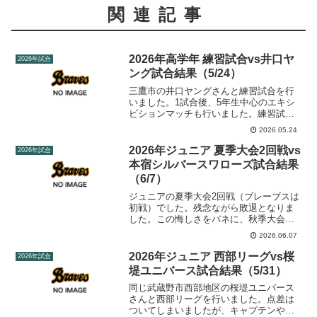
関連記事
2026年高学年 練習試合vs井口ヤ
2026年試合
ング試合結果（5/24）
三鷹市の井口ヤングさんと練習試合を行
いました。1試合後、5年生中心のエキシ
ビションマッチも行いました。練習試合
日時2026年5月24日(日)場所小金井公園野
2026.05.24
球場対戦カード境南ブレーブス vs 井口ヤ
ング試合結果第1試合チーム123456R境...
2026年ジュニア 夏季大会2回戦vs
2026年試合
本宿シルバースワローズ試合結果
（6/7）
ジュニアの夏季大会2回戦（ブレーブスは
初戦）でした。残念ながら敗退となりま
した。この悔しさをバネに、秋季大会ま
でにレベルアップしていこう！夏季大会2
2026.06.07
回戦日時2026年6月7日(日)場所武蔵野市
立本宿小学校対戦カード本宿シルバース
2026年ジュニア 西部リーグvs桜
2026年試合
ワローズJr...
堤ユニバース試合結果（5/31）
同じ武蔵野市西部地区の桜堤ユニバース
さんと西部リーグを行いました。点差は
ついてしまいましたが、キャプテンや数