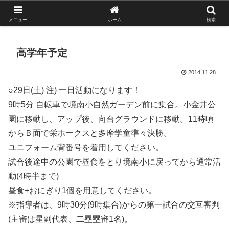
がんばれ！フルスイング！境南ブレーブス！
メニュー
ホーム
検索
高学年予定
2014.11.28
○29日(土) 注) 一日活動になります！
9時5分 自転車で境南小自然ガーデン前に集合。小金井公
園に移動し、アップ後、向台グラウンドに移動。11時頃
からＢ面で栄ホークスと多摩学童準々決勝。
ユニフォーム背番号を着用してください。
試合後途中の公園で昼食をとり境南小に戻ってから通常活
動(4時半まで)
昼食+おにぎり1個を用意してください。
※指導者は、9時30分(9時集合)からの第一試合の交互審判
(主審は星副代表、二塁塁審1名)。