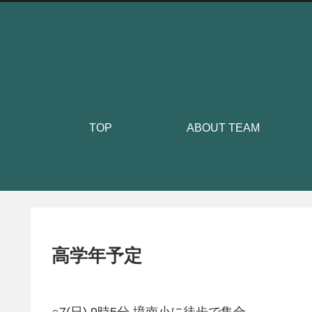
TOP
ABOUT TEAM
高学年予定
○7(日) 9時5分 境南小に徒歩で集合。