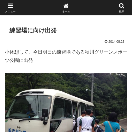
がんばれ！フルスイング！境南ブレーブス！
メニュー
ホーム
検索
練習場に向け出発
2014.08.23
小休憩して、今日明日の練習場である秋川グリーンスポー
ツ公園に出発