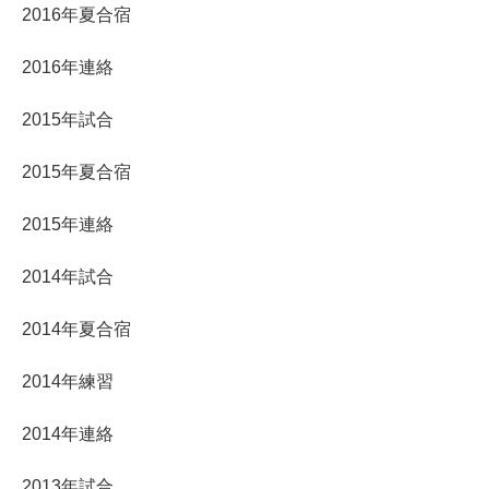
2016年夏合宿
2016年連絡
2015年試合
2015年夏合宿
2015年連絡
2014年試合
2014年夏合宿
2014年練習
2014年連絡
2013年試合