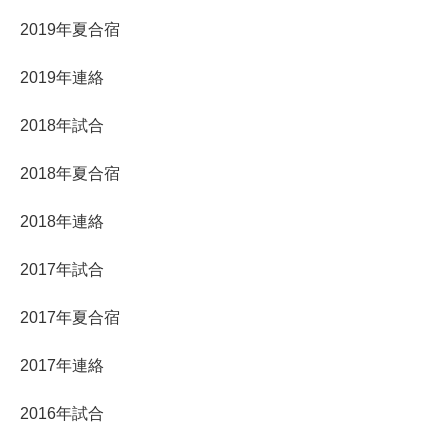
2019年夏合宿
2019年連絡
2018年試合
2018年夏合宿
2018年連絡
2017年試合
2017年夏合宿
2017年連絡
2016年試合