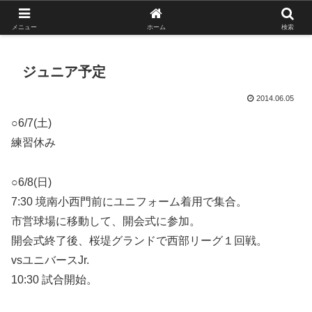
がんばれ！フルスイング！境南ブレーブス！
メニュー
ホーム
検索
ジュニア予定
2014.06.05
○6/7(土)
練習休み
○6/8(日)
7:30 境南小西門前にユニフォーム着用で集合。
市営球場に移動して、開会式に参加。
開会式終了後、桜堤グランドで西部リーグ１回戦。
vsユニバースJr.
10:30 試合開始。