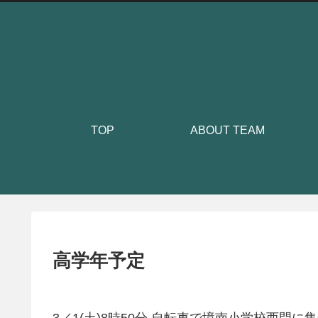
TOP
ABOUT TEAM
高学年予定
3／1(土)8時50分 自転車で境南小学校西門