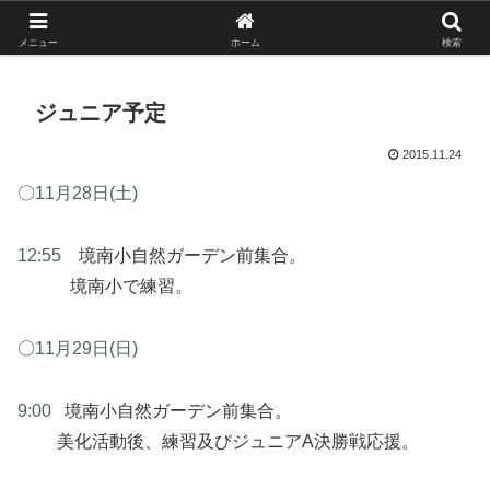
がんばれ！フルスイング！境南ブレーブス！
メニュー
ホーム
検索
ジュニア予定
2015.11.24
〇
11月28日(土)
12:55
境南小自然ガーデン前集合。
境南小で練習。
〇
11月29日(日)
9:00
境南小自然ガーデン前集合。
美化活動後、練習及びジュニアA決勝戦応援。