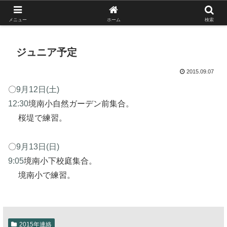
がんばれ！フルスイング！境南ブレーブス！
メニュー
ホーム
検索
ジュニア予定
2015.09.07
〇
9月12日(土)
12:30
境南小自然ガーデン前集合。
桜堤で練習。
〇
9月13日(日)
9:05
境南小下校庭集合。
境南小で練習。
2015年連絡