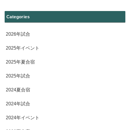
Categories
2026年試合
2025年イベント
2025年夏合宿
2025年試合
2024夏合宿
2024年試合
2024年イベント