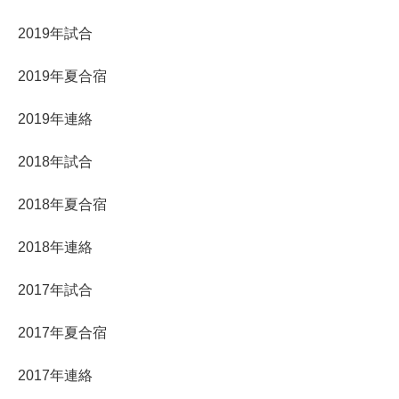
2019年試合
2019年夏合宿
2019年連絡
2018年試合
2018年夏合宿
2018年連絡
2017年試合
2017年夏合宿
2017年連絡