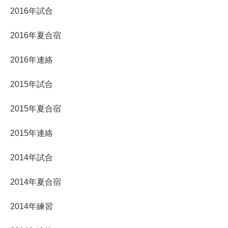
2016年試合
2016年夏合宿
2016年連絡
2015年試合
2015年夏合宿
2015年連絡
2014年試合
2014年夏合宿
2014年練習