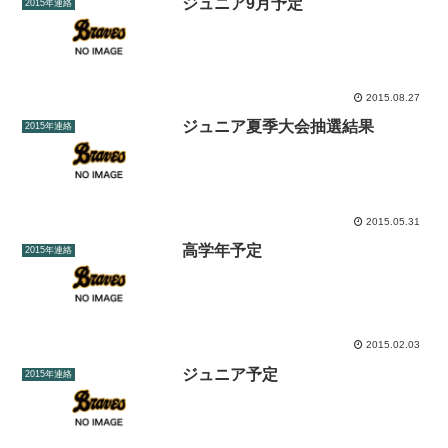
ジュニア9月予定
2015年連絡
2015.08.27
ジュニア夏季大会抽選結果
2015年連絡
2015.05.31
高学年予定
2015年連絡
2015.02.03
ジュニア予定
2015年連絡