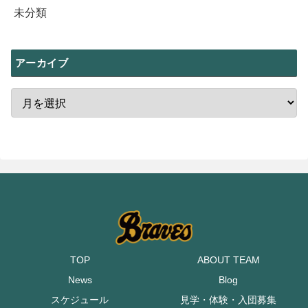
未分類
アーカイブ
TOP
ABOUT TEAM
News
Blog
スケジュール
見学・体験・入団募集