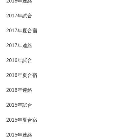
2018年連絡
2017年試合
2017年夏合宿
2017年連絡
2016年試合
2016年夏合宿
2016年連絡
2015年試合
2015年夏合宿
2015年連絡