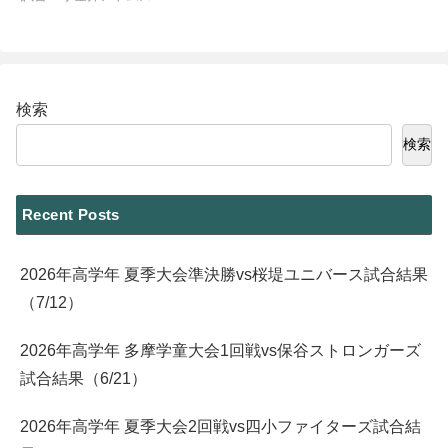
検索
検索
Recent Posts
2026年高学年 夏季大会準決勝vs桜堤ユニバース試合結果
（7/12）
2026年高学年 多摩学童大会1回戦vs保谷ストロンガーズ
試合結果（6/21）
2026年高学年 夏季大会2回戦vs四小ファイターズ試合結