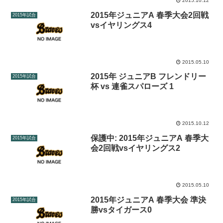
2015.10.12
2015年ジュニアA 春季大会2回戦
2015年試合
vsイヤリングス4
2015.05.10
2015年 ジュニアB フレンドリー
2015年試合
杯 vs 連雀スパローズ 1
2015.10.12
保護中: 2015年ジュニアA 春季大
2015年試合
会2回戦vsイヤリングス2
2015.05.10
2015年ジュニアA 春季大会 準決
2015年試合
勝vsタイガース0