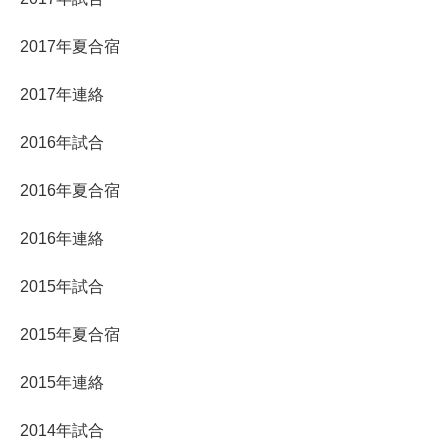
2017年夏合宿
2017年連絡
2016年試合
2016年夏合宿
2016年連絡
2015年試合
2015年夏合宿
2015年連絡
2014年試合