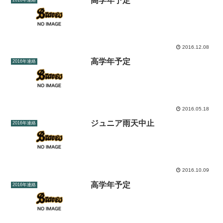
高学年予定
2016.12.08
高学年予定
2016年連絡
2016.05.18
ジュニア雨天中止
2016年連絡
2016.10.09
高学年予定
2016年連絡