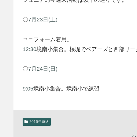
〇
7月23日(土)
ユニフォーム着用。
12:30
境南小集合。桜堤でベアーズと西部リー
〇
7月24日(日)
9:05
境南小集合。境南小で練習。
2016年連絡
シ