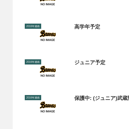
高学年予定
2016年連絡
ジュニア予定
2016年連絡
保護中: (ジュニア)武
2016年連絡