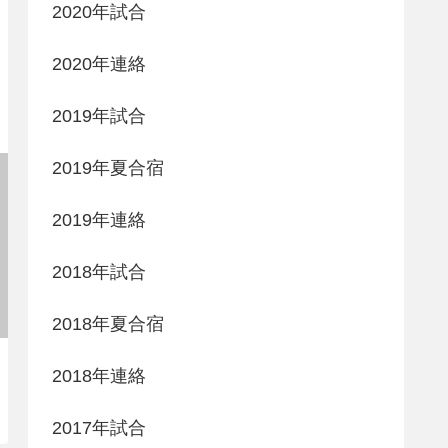
2020年試合
2020年連絡
2019年試合
2019年夏合宿
2019年連絡
2018年試合
2018年夏合宿
2018年連絡
2017年試合