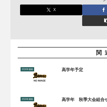
X
関
高学年予定
2016年連絡
高学年 秋季大会組合
2016年連絡