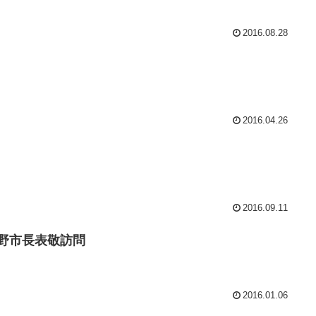
2016.08.28
2016.04.26
2016.09.11
蔵野市長表敬訪問
2016.01.06