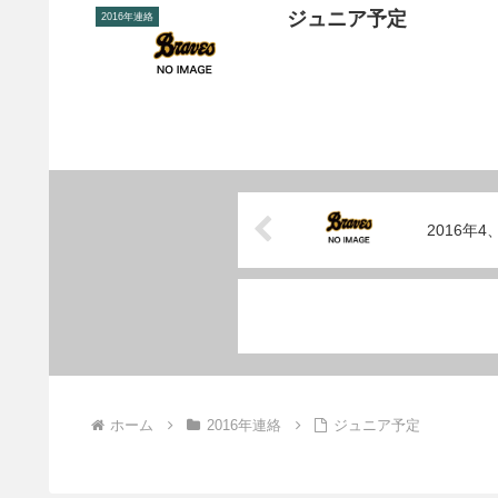
ジュニア予定
2016年連絡
2016年4
ホーム
2016年連絡
ジュニア予定