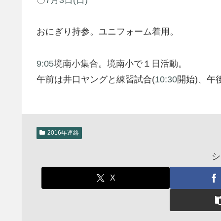
おにぎり持参。ユニフォーム着用。
9:05
境南小集合。境南小で１日活動。
午前は井口ヤングと練習試合(
10:30
開始)、午
2016年連絡
シ
X