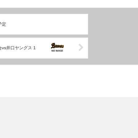
予定
合vs井口ヤングス 1