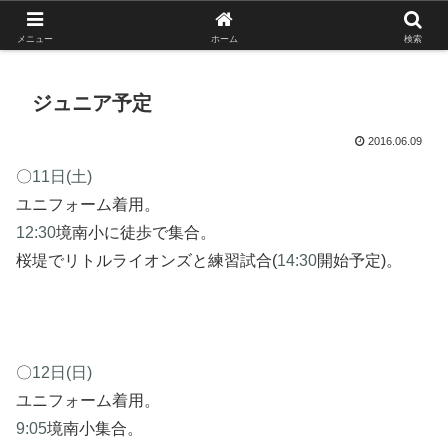
がんばれ！フルスイング！境南ブレーブス！
メニュー
ホーム
検索
ジュニア予定
2016.06.09
〇
11日(土)
ユニフォーム着用。
12:30
境南小に徒歩で集合。
桜堤でリトルライオンズと練習試合(
14:30
開始予定)。
〇
12日(日)
ユニフォーム着用。
9:05
境南小集合。