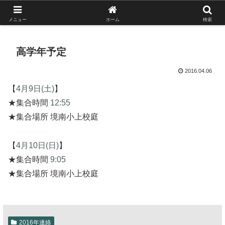
がんばれ！フルスイング！境南ブレーブス！
メニュー
ホーム
検索
高学年予定
2016.04.06
【
4月9日(土)
】
★集合時間
12:55
★集合場所 境南小上校庭
【
4月10日(日)
】
★集合時間
9:05
★集合場所 境南小上校庭
2016年連絡