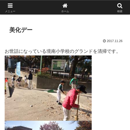
がんばれ！フルスイング！境南ブレーブス！
メニュー
ホーム
検索
美化デー
2017.11.26
お世話になっている境南小学校のグランドを清掃です。