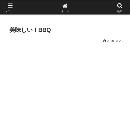
がんばれ！フルスイング！境南ブレーブス！
メニュー
ホーム
検索
美味しい！BBQ
2018.08.25