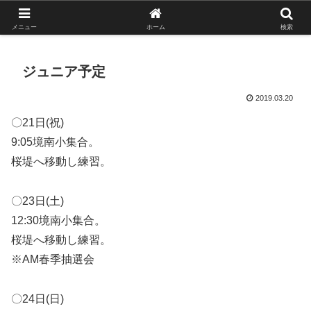
がんばれ！フルスイング！境南ブレーブス！
メニュー
ホーム
検索
ジュニア予定
2019.03.20
〇21日(祝)
9:05境南小集合。
桜堤へ移動し練習。
〇23日(土)
12:30境南小集合。
桜堤へ移動し練習。
※AM春季抽選会
〇24日(日)