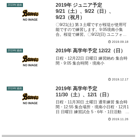
2019年 ジュニア予定
2019年連絡
9/21（土）、9/22（日）、
9/23（祝月）
〇9/21(土) 第３土曜ですが桜堤が使用可
能ですので練習します。9:05境南小集
合。桜堤で練習。〇9/22(日) ユニフォー
ム着用。9:10境南小学校集合。全学年車
2019.09.18
移動（後ほど車出しの募集いたしま
す。） 三小にて秋季大会三小イヤリング
2019年 高学年予定 12/22（日）
2019年連絡
ス戦...
日程・12月22日 日曜日 練習納め 集合時
間・9:05 集合時間・境南小
2019.12.17
2019年 高学年予定
2019年連絡
11/30（土）、12/1（日）
日程・11月30日 土曜日 通常練習 集合時
間・12:55 集合場所・境南小日程・12月1
日 日曜日 練習試合 5・6年・1日活動 4
年・午後ジュニア懇親会 集合時間・9:10
2019.11.26
集合時間・境南小 ●ユニフォーム着用（4
年生高学年背番号） ●...