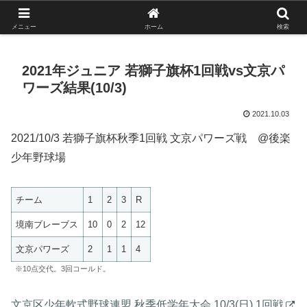
がんばれ！フルスイング！境南ブレーブス！
メニュー
ホーム
検索
2021年ジュニア 若獅子旗杯1回戦vs文京パ
ワーズ結果(10/3)
2021.10.03
2021/10/3 若獅子旗杯秋季1回戦 文京パワーズ戦 @後楽
少年野球場
チーム
1
2
3
R
境南ブレーブス
10
0
2
12
文京パワーズ
2
1
1
4
※10点交代。3回コールド。
文京区少年軟式野球連盟 秋季低学年大会 10/3(日) 1回戦