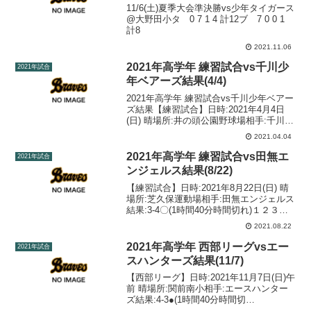
11/6(土)夏季大会準決勝vs少年タイガース
@大野田小タ 0 7 1 4 計12ブ 7 0 0 1
計8
2021.11.06
2021年高学年 練習試合vs千川少
2021年試合
年ベアーズ結果(4/4)
2021年高学年 練習試合vs千川少年ベアー
ズ結果【練習試合】日時:2021年4月4日
(日) 晴場所:井の頭公園野球場相手:千川少
年ベアーズ結果:11-0●(‪1時‬間35分時間切
2021.04.04
れ)１２３４５ 計千川少年ベアーズ ‪２４
００５ 11‬境南...
2021年高学年 練習試合vs田無エ
2021年試合
ンジェルス結果(8/22)
【練習試合】日時:2021年8月22日(日) 晴
場所:芝久保運動場相手:田無エンジェルス
結果:3-4〇(1時間40分時間切れ)１２３４
５６ 計田無エンジェルス １０１００
2021.08.22
１ ３境南ブレーブス ４００００ ×
４
2021年高学年 西部リーグvsエー
2021年試合
スハンターズ結果(11/7)
【西部リーグ】日時:2021年11月7日(日)午
前 晴場所:関前南小相手:エースハンター
ズ結果:4-3●(1時間40分時間切
れ) １２３４５６ 計エ