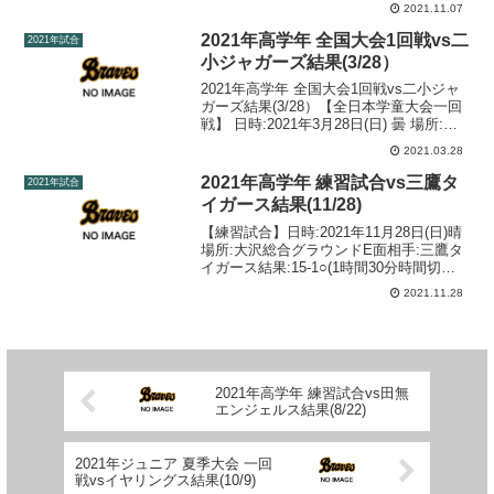
2021.11.07
ースハンターズ ０００００４ ４境南ブ
レーブス ０３００００ ３
2021年高学年 全国大会1回戦vs二
2021年試合
小ジャガーズ結果(3/28）
2021年高学年 全国大会1回戦vs二小ジャ
ガーズ結果(3/28）【全日本学童大会一回
戦】 日時:2021年3月28日(日) 曇 場所:六
中 相手:二小ジャガーズ 結果:5-11●(1時間
2021.03.28
30分時間切れ) １２３４
５６ 計 ...
2021年高学年 練習試合vs三鷹タ
2021年試合
イガース結果(11/28)
【練習試合】日時:2021年11月28日(日)晴
場所:大沢総合グラウンドE面相手:三鷹タ
イガース結果:15-1○(1時間30分時間切
れ) １２３４５ 計境南ブ
2021.11.28
レーブス ３２０５５ 15三鷹タイガー
ス ００１００ １
2021年高学年 練習試合vs田無
エンジェルス結果(8/22)
2021年ジュニア 夏季大会 一回
戦vsイヤリングス結果(10/9)