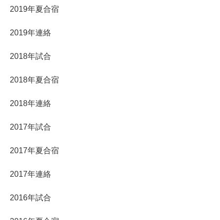
2019年夏合宿
2019年連絡
2018年試合
2018年夏合宿
2018年連絡
2017年試合
2017年夏合宿
2017年連絡
2016年試合