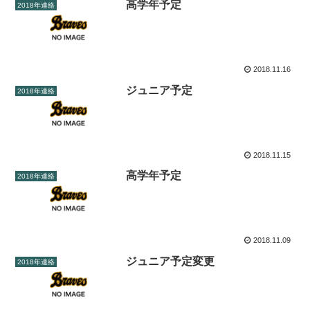
高学年予定
2018年連絡
2018.11.16
ジュニア予定
2018年連絡
2018.11.15
高学年予定
2018年連絡
2018.11.09
ジュニア予定変更
2018年連絡