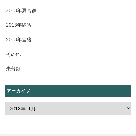
2013年夏合宿
2013年練習
2013年連絡
その他
未分類
アーカイブ