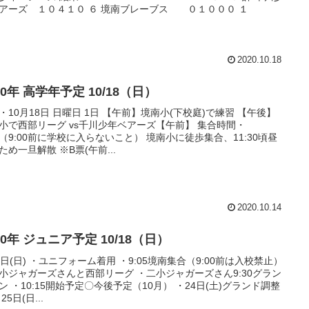
アーズ １０４１０ ６ 境南ブレーブス ０１０００ １
2020.10.18
20年 高学年予定 10/18（日）
・10月18日 日曜日 1日 【午前】境南小(下校庭)で練習 【午後】
小で西部リーグ vs千川少年ベアーズ【午前】 集合時間・
05（9:00前に学校に入らないこと） 境南小に徒歩集合、11:30頃昼
ため一旦解散 ※B票(午前...
2020.10.14
20年 ジュニア予定 10/18（日）
8日(日) ・ユニフォーム着用 ・9:05境南集合（9:00前は入校禁止）
小ジャガーズさんと西部リーグ ・二小ジャガーズさん9:30グラン
ン ・10:15開始予定〇今後予定（10月） ・24日(土)グランド調整
25日(日...