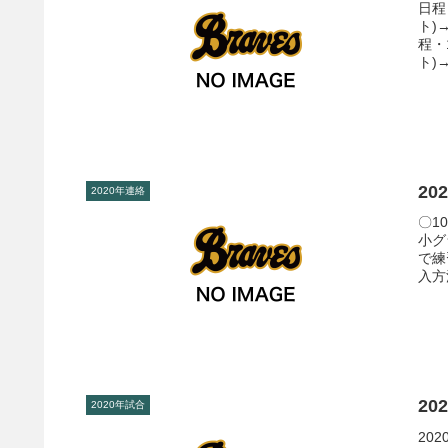
日程
ト)
程・
ト)→
20
2020年連絡
〇1
小グ
で練
入方
20
2020年試合
20