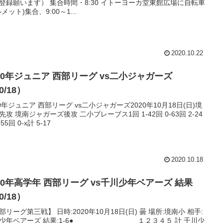
登録願います） 集合時間・8:30 イトーヨーカ堂東館広場に自転車
メット)集合、9:00～1...
2020.10.22
020年ジュニア 西部リーグ vs二小ジャガーズ
0/18）
20年ジュニア 西部リーグ vs二小ジャガーズ2020年10月18日(日)境
先攻 境南ジャガーズ後攻 二小ブレーブス1回 1-42回 0-63回 2-24
-55回 0-x計 5-17
2020.10.18
020年高学年 西部リーグ vs千川少年ベアーズ 結果
0/18）
部リーグ第三戦】 日時:2020年10月18日(日) 曇 場所:境南小 相手:
川少年ベアーズ 結果:1-6● １２３４５ 計 千川少