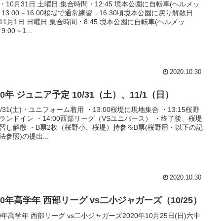
・10月31日 土曜日 集合時間・12:45 境本公園に自転車(ヘルメッ
→13:00～16:00桜堤で通常練習→16:30頃境本公園に戻り解散日
11月1日 日曜日 集合時間・8:45 境本公園に自転車(ヘルメッ
9:00～1...
2020.10.30
20年 ジュニア予定 10/31（土）、11/1（日）
0/31(土)・ユニフォーム着用 ・13:00桜堤に現地集合 ・13:15桜野
ランドイン ・14:00西部リーグ（VSユニバース） ・終了後、桜堤
習し解散 ・B票2枚（桜野小、桜堤）持参※B票(桜野用・以下の記
法参照)の提出...
2020.10.30
20年高学年 西部リーグ vs二小ジャガーズ（10/25）
20年高学年 西部リーグ vs二小ジャガーズ2020年10月25日(日)六中