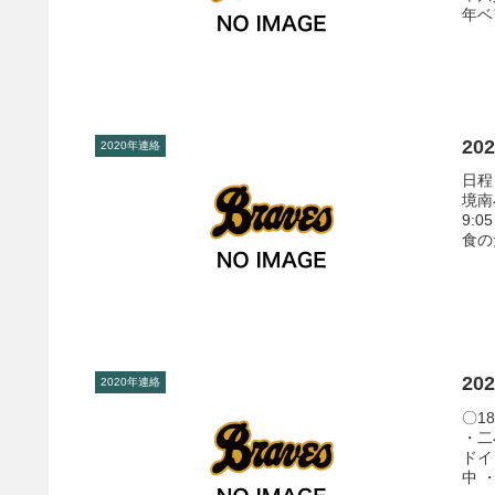
年ベ
20
2020年連絡
日程
境南
9:
食の
20
2020年連絡
〇1
・二
ドイ
中 ・