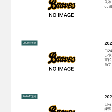
先攻
05回
20
2020年連絡
〇2
カ堂
東館
高学
20
2020年連絡
日程
練習