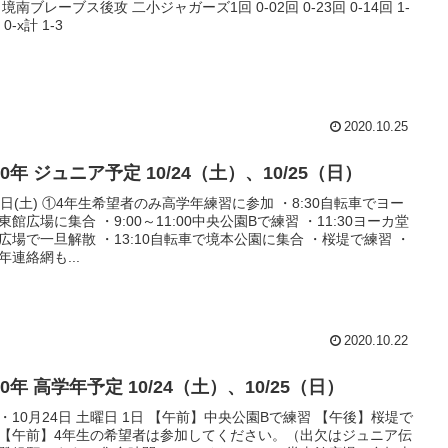
 境南ブレーブス後攻 二小ジャガーズ1回 0-02回 0-23回 0-14回 1-
 0-x計 1-3
2020.10.25
20年 ジュニア予定 10/24（土）、10/25（日）
4日(土) ①4年生希望者のみ高学年練習に参加 ・8:30自転車でヨー
東館広場に集合 ・9:00～11:00中央公園Bで練習 ・11:30ヨーカ堂
広場で一旦解散 ・13:10自転車で境本公園に集合 ・桜堤で練習 ・
年連絡網も...
2020.10.22
20年 高学年予定 10/24（土）、10/25（日）
・10月24日 土曜日 1日 【午前】中央公園Bで練習 【午後】桜堤で
【午前】4年生の希望者は参加してください。（出欠はジュニア伝