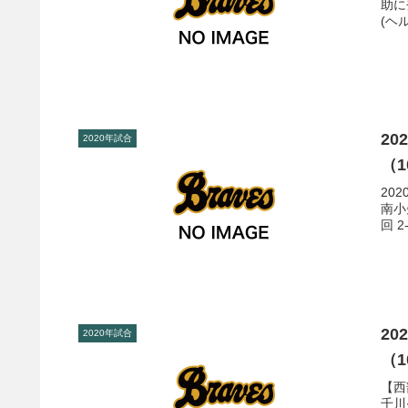
助に
(ヘル
2
2020年試合
（1
20
南小
回 2
2
2020年試合
（1
【西
千