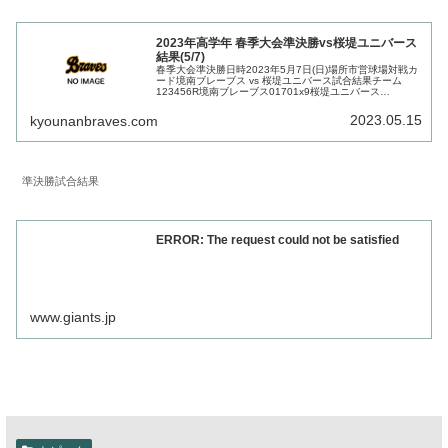
2023年高学年 春季大会準決勝vs桜堤ユニバース
結果(5/7)
春季大会準決勝日時2023年5月7日(日)場所市営球場対戦カ
ード境南ブレーブス vs 桜堤ユニバース試合結果チーム
123456R境南ブレーブス01701x9桜堤ユニバース
40411x105回時間切れ桜堤ユニバース関係者の皆さん、あ
りがとうご...
2023.05.15
kyounanbraves.com
準決勝試合結果
ERROR: The request could not be satisfied
www.giants.jp