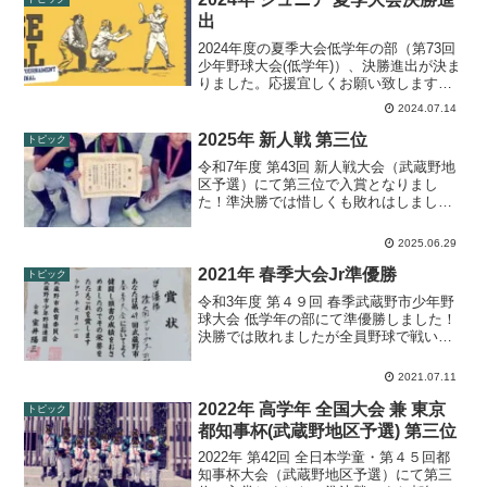
出
2024年度の夏季大会低学年の部（第73回
少年野球大会(低学年)）、決勝進出が決ま
りました。応援宜しくお願い致します。
ジュニア 夏季大会 決勝の予定日時2024
2024.07.14
年9月1日 9:10開始予定場所武蔵野軟式野
球場（市営球場）対戦カード境南ブレ...
2025年 新人戦 第三位
トピック
令和7年度 第43回 新人戦大会（武蔵野地
区予選）にて第三位で入賞となりまし
た！準決勝では惜しくも敗れはしました
が、最後まで諦めず勇敢に戦い抜きまし
た。準決勝試合結果
2025.06.29
2021年 春季大会Jr準優勝
トピック
令和3年度 第４９回 春季武蔵野市少年野
球大会 低学年の部にて準優勝しました！
決勝では敗れましたが全員野球で戦いぬ
きました！2021年ジュニア 春季大会決勝
vsエースハンターズ結果(7/11)
2021.07.11
2022年 高学年 全国大会 兼 東京
トピック
都知事杯(武蔵野地区予選) 第三位
2022年 第42回 全日本学童・第４５回都
知事杯大会（武蔵野地区予選）にて第三