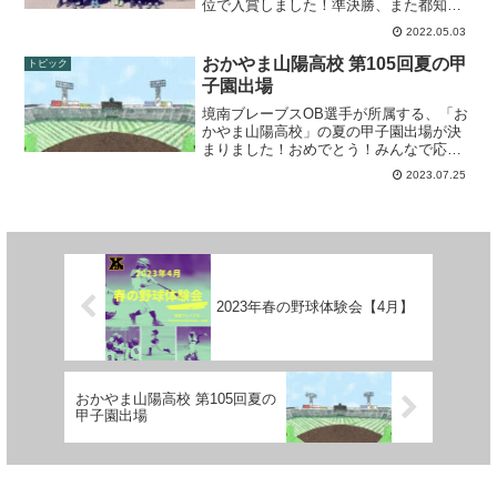
位で入賞しました！準決勝、また都知事
杯出場決定戦では惜しくも敗れましたが
2022.05.03
最後まで諦めず懸命に戦いぬきました！
準決勝都知事杯出場決定戦
おかやま山陽高校 第105回夏の甲
トピック
子園出場
境南ブレーブスOB選手が所属する、「お
かやま山陽高校」の夏の甲子園出場が決
まりました！おめでとう！みんなで応援
しています！
2023.07.25
2023年春の野球体験会【4月】
おかやま山陽高校 第105回夏の
甲子園出場