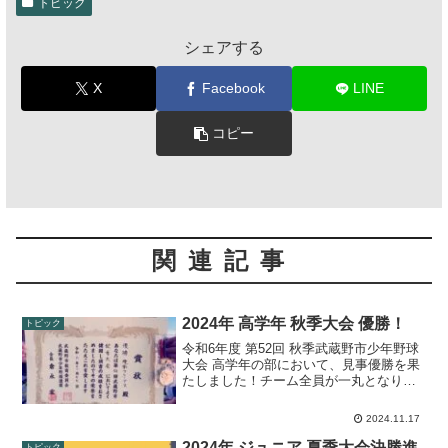
トピック
シェアする
X
Facebook
LINE
コピー
関連記事
2024年 高学年 秋季大会 優勝！
トピック
令和6年度 第52回 秋季武蔵野市少年野球
大会 高学年の部において、見事優勝を果
たしました！チーム全員が一丸となり、
成長した姿を見せてくれた選手たち。本
当におめでとうございます！表彰式決勝
2024.11.17
試合結果トーナメント表第52回 秋季大会
高学年の部
2024年 ジュニア 夏季大会決勝進
トピック