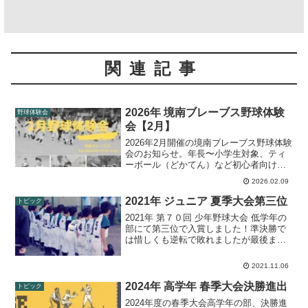
関連記事
2026年 境南ブレーブス野球体験
野球体験会
会【2月】
2026年2月開催の境南ブレーブス野球体験
会のお知らせ。年長〜小学生対象、ティ
ーボール（どかてん）など初心者向けメ
ニューを用意。男女・新1年生大歓迎！
2026.02.09
2021年 ジュニア 夏季大会第三位
トピック
2021年 第７０回 少年野球大会 低学年の
部にて第三位で入賞しました！準決勝で
は惜しくも逆転で敗れましたが最後まで
諦めず懸命に戦いぬきました！
2021.11.06
2024年 高学年 春季大会決勝進出
トピック
2024年度の春季大会高学年の部、決勝進