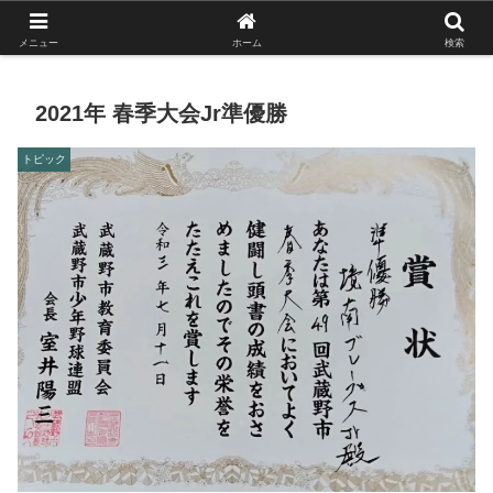
がんばれ！フルスイング！境南ブレーブス！
メニュー
ホーム
検索
2021年 春季大会Jr準優勝
トピック