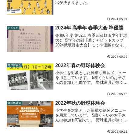
出が決まりました。
2024.05.01
2024年 高学年 春季大会 準優勝
トピック
令和6年度 第52回 春季武蔵野市少年野球
大会 高学年の部【兼ジャビットカップ
2024武蔵野市大会】にて準優勝となりま
した！決勝では惜しくも敗れはました
が、野球を楽しみ、最後まで諦めずブレ
2024.05.06
ーブスらしい全力プレーで戦い抜きまし
た。ジャビットカ...
2022年春の野球体験会
野球体験会
小学生を対象とした簡単な練習メニュー
を用意しています。 5歳くらいのお子さ
んの参加も可能です。 野球道具が無くて
も大丈夫です。 詳細は以下をご確認くだ
さい。野球体験会のお知らせ【2022/5/15
2022.05.15
開催】2022/5/15（日）に、境南ブレー...
2022年秋の野球体験会
野球体験会
小学生を対象とした簡単な練習メニュー
を用意しています。 5歳くらいのお子さ
んの参加も可能です。 野球道具が無くて
も大丈夫です。 詳細は以下をご確認くだ
さい。 今のブレーブスは2、3年生が特に
2022.09.11
メンバーが少ないので今がチャンスで