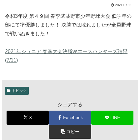
2021.07.11
令和3年度 第４９回 春季武蔵野市少年野球大会 低学年の
部にて準優勝しました！ 決勝では敗れましたが全員野球
で戦いぬきました！
2021年ジュニア 春季大会決勝vsエースハンターズ結果
(7/11)
トピック
シェアする
X
Facebook
LINE
コピー