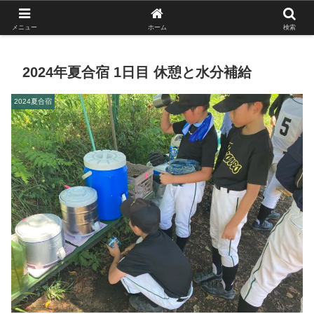
がんばれ！フルスイング！境南ブレーブス！
メニュー
ホーム
検索
2024年夏合宿 1日目 休憩と水分補給
2024夏合宿