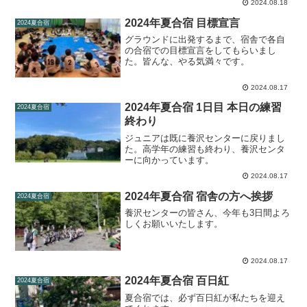
2024.08.18
2024年夏合宿 目標宣言
2024夏合宿
グラウンドに出発するまで、宿舎で各自
の合宿での目標宣言をしてもらいまし
た。皆んな、やる気満々です。
2024.08.17
2024年夏合宿 1日目 本日の練習
2024夏合宿
終わり
ジュニアは既に養沢センターに戻りまし
た。高学年の練習も終わり、養沢センタ
ーに向かっています。
2024.08.17
2024年夏合宿 宿舎の方へ挨拶
2024夏合宿
養沢センターの皆さん、今年も3日間よろ
しくお願いいたします。
2024.08.17
2024年夏合宿 百日紅
2024夏合宿
夏合宿では、必ず百日紅が私たちを迎え