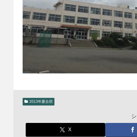
2013年夏合宿
シ
X