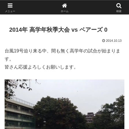
がんばれ！フルスイング！境南ブレーブス！
メニュー
ホーム
検索
2014年 高学年秋季大会 vs ベアーズ 0
2014.10.13
台風19号迫り来る中、間も無く高学年の試合が始まりま
す。
皆さん応援よろしくお願いします。