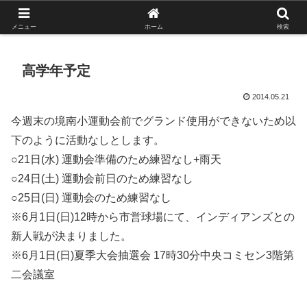
がんばれ！フルスイング！境南ブレーブス！
メニュー
ホーム
検索
高学年予定
2014.05.21
今週末の境南小運動会前でグランド使用ができないため以
下のように活動なしとします。
○21日(水) 運動会準備のため練習なし+雨天
○24日(土) 運動会前日のため練習なし
○25日(日) 運動会のため練習なし
※6月1日(日)12時から市営球場にて、インディアンズとの
新人戦が決まりました。
※6月1日(日)夏季大会抽選会 17時30分中央コミセン3階第
二会議室