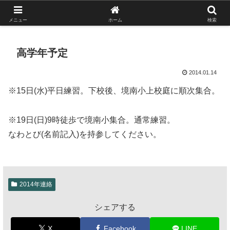
がんばれ！フルスイング！境南ブレーブス！
メニュー
ホーム
検索
高学年予定
2014.01.14
※15日(水)平日練習。下校後、境南小上校庭に順次集合。
※19日(日)9時徒歩で境南小集合。通常練習。
なわとび(名前記入)を持参してください。
2014年連絡
シェアする
X
Facebook
LINE