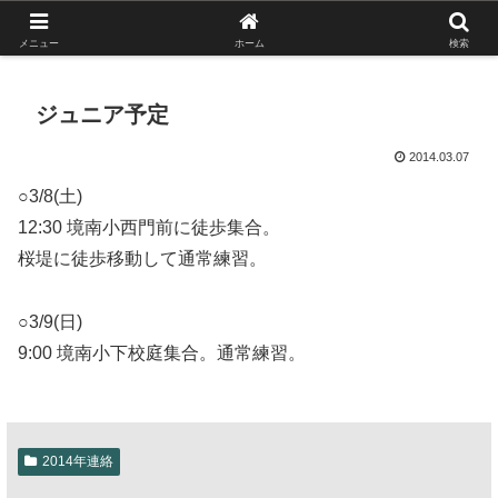
がんばれ！フルスイング！境南ブレーブス！
メニュー
ホーム
検索
ジュニア予定
2014.03.07
○3/8(土)
12:30 境南小西門前に徒歩集合。
桜堤に徒歩移動して通常練習。
○3/9(日)
9:00 境南小下校庭集合。通常練習。
2014年連絡