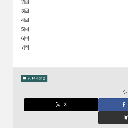
2回
3回
4回
5回
6回
7回
2014年試合
シ
X