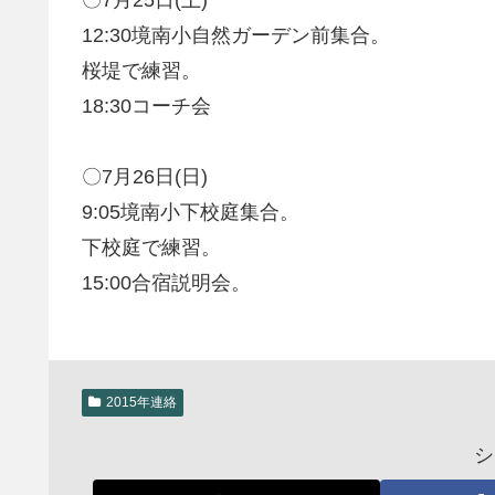
12:30境南小自然ガーデン前集合。
桜堤で練習。
18:30コーチ会
〇7月26日(日)
9:05境南小下校庭集合。
下校庭で練習。
15:00合宿説明会。
2015年連絡
シ