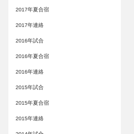
2017年夏合宿
2017年連絡
2016年試合
2016年夏合宿
2016年連絡
2015年試合
2015年夏合宿
2015年連絡
2014年試合