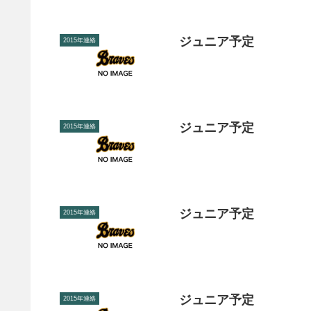
ジュニア予定
2015年連絡
ジュニア予定
2015年連絡
ジュニア予定
2015年連絡
ジュニア予定
2015年連絡