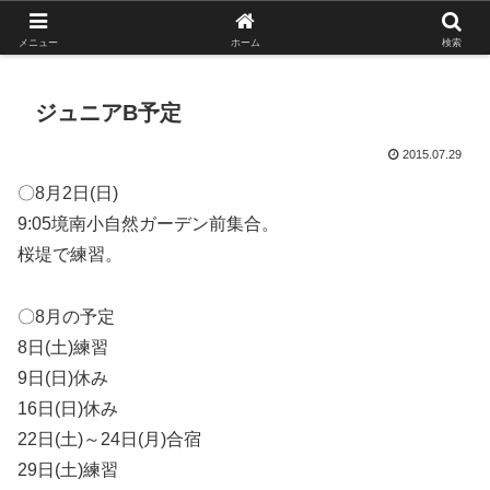
がんばれ！フルスイング！境南ブレーブス！
メニュー
ホーム
検索
ジュニアB予定
2015.07.29
〇8月2日(日)
9:05境南小自然ガーデン前集合。
桜堤で練習。
〇8月の予定
8日(土)練習
9日(日)休み
16日(日)休み
22日(土)～24日(月)合宿
29日(土)練習