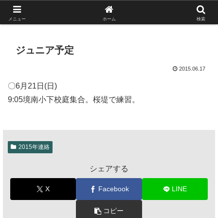
がんばれ！フルスイング！境南ブレーブス！
メニュー
ホーム
検索
ジュニア予定
2015.06.17
〇6月21日(日)
9:05境南小下校庭集合。桜堤で練習。
2015年連絡
シェアする
X
Facebook
LINE
コピー