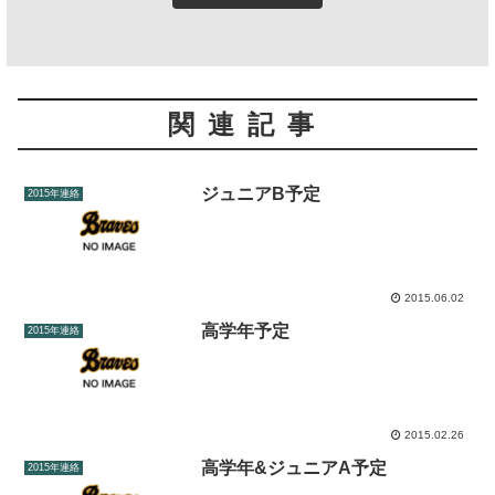
関連記事
ジュニアB予定
2015年連絡
2015.06.02
高学年予定
2015年連絡
2015.02.26
高学年&ジュニアA予定
2015年連絡