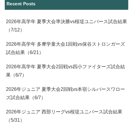
Recent Posts
2026年高学年 夏季大会準決勝vs桜堤ユニバース試合結果
（7/12）
2026年高学年 多摩学童大会1回戦vs保谷ストロンガーズ
試合結果（6/21）
2026年高学年 夏季大会2回戦vs四小ファイターズ試合結
果（6/7）
2026年ジュニア 夏季大会2回戦vs本宿シルバースワロー
ズ試合結果（6/7）
2026年ジュニア 西部リーグvs桜堤ユニバース試合結果
（5/31）