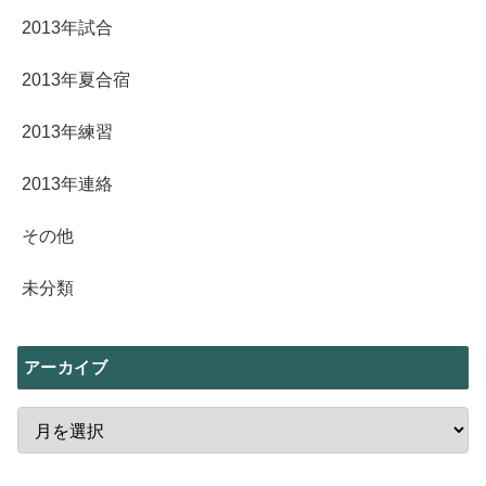
2013年試合
2013年夏合宿
2013年練習
2013年連絡
その他
未分類
アーカイブ