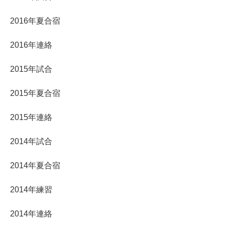
2016年夏合宿
2016年連絡
2015年試合
2015年夏合宿
2015年連絡
2014年試合
2014年夏合宿
2014年練習
2014年連絡