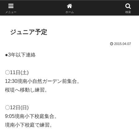
がんばれ！フルスイング！境南ブレーブス！
メニュー
ホーム
検索
ジュニア予定
2015.04.07
●3年以下連絡
〇11日(土)
12:30境南小自然ガーデン前集合。
桜堤へ移動し練習。
〇12日(日)
9:05境南小下校庭集合。
境南小下校庭で練習。