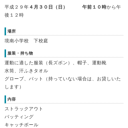
平成２９年
４月３０日（日） 午前１０時
から午
後１２時
場所
境南小学校 下校庭
服装・持ち物
運動に適した服装（長ズボン）、帽子、運動靴
水筒、汗ふきタオル
グローブ、バット（持っていない場合は、お貸しいた
します）
内容
ストラックアウト
バッティング
キャッチボール