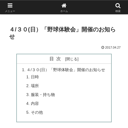
がんばれ！フルスイング！境南ブレーブス！
メニュー
ホーム
検索
４/３０(日）「野球体験会」開催のお知ら
せ
2017.04.27
目次
４/３０(日）「野球体験会」開催のお知らせ
日時
場所
服装・持ち物
内容
その他