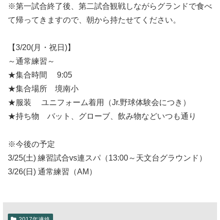
※第一試合終了後、第二試合観戦しながらグランドで食べ
て帰ってきますので、朝から持たせてください。
【3/20(月・祝日)】
～通常練習～
★集合時間 9:05
★集合場所 境南小
★服装 ユニフォーム着用（Jr.野球体験会につき）
★持ち物 バット、グローブ、飲み物などいつも通り
※今後の予定
3/25(土) 練習試合vs連スパ（13:00～天文台グラウンド）
3/26(日) 通常練習（AM）
2017年連絡