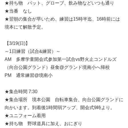
★持ち物 バット、グローブ、飲み物などいつも通り
★当番 なし
★翌朝の集合が早いため、練習は15時半迄、16時前には
境本にて解散予定。
【3/19(日)】
～1日練習（試合&練習）～
AM 多摩学童開会式参加第一試合vs野火止コンドルズ
（向台公園グランド）昼食@グランド境南小へ帰校
PM 通常練習@境南小
★集合時間 7:30
★集合場所 境本公園 自転車集合、向台公園グランドに
向かいます。到着後1時間弱アップ、開会式9時より。
★ユニフォーム着用
★持ち物 野球道具に加え、おにぎり