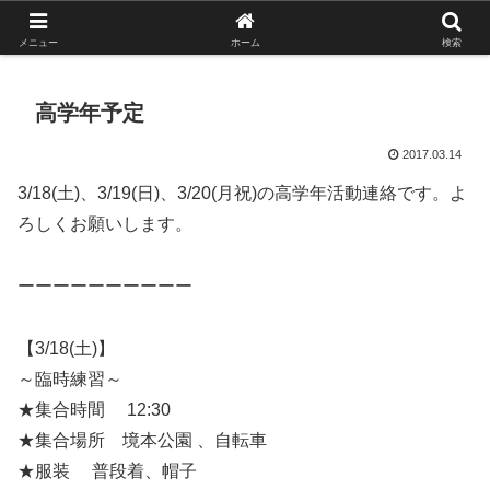
がんばれ！フルスイング！境南ブレーブス！
メニュー
ホーム
検索
高学年予定
2017.03.14
3/18(土)、3/19(日)、3/20(月祝)の高学年活動連絡です。よ
ろしくお願いします。
ーーーーーーーーーー
【3/18(土)】
～臨時練習～
★集合時間 12:30
★集合場所 境本公園 、自転車
★服装 普段着、帽子