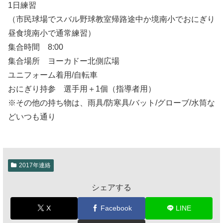
1日練習
（市民球場でスバル野球教室帰路途中か境南小でおにぎり
昼食境南小で通常練習）
集合時間 8:00
集合場所 ヨーカドー北側広場
ユニフォーム着用/自転車
おにぎり持参 選手用＋1個（指導者用）
※その他の持ち物は、雨具/防寒具/バット/グローブ/水筒な
どいつも通り
2017年連絡
シェアする
X
Facebook
LINE