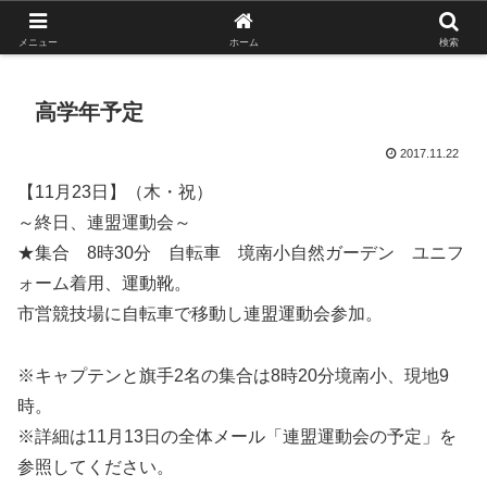
がんばれ！フルスイング！境南ブレーブス！
メニュー
ホーム
検索
高学年予定
2017.11.22
【11月23日】（木・祝）
～終日、連盟運動会～
★集合 8時30分 自転車 境南小自然ガーデン ユニフ
ォーム着用、運動靴。
市営競技場に自転車で移動し連盟運動会参加。
※キャプテンと旗手2名の集合は8時20分境南小、現地9
時。
※詳細は11月13日の全体メール「連盟運動会の予定」を
参照してください。