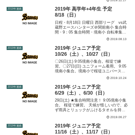
2019.12.17
けつけてくれてアットホームな雰囲気で
門出を祝うこと...
2019年 高学年+4年生 予定
2019年連絡
8/18（日）
日程・8月18日 日曜日 西部リーグ vs武
蔵野エースハンターズ＠関前南小 集合時
間・9：05 集合時間・境南小 自転車集合
（ヘルメット）
2019.08.13
2019年 ジュニア予定
2019年連絡
10/26（土）、10/27（日）
〇26日(土) 9:05境南小集合。桜堤で練
習。〇27日(日) ユニフォーム着用。 9:05
境南小集合。境南小で桜堤ユニバースさ
んと西部リーグ。9:50開始予定。高学年
2019.10.24
とダブルヘッダーです。
2019年 ジュニア予定
2019年連絡
6/29（土）、6/30（日）
29日(土) ★集合時間注意！ 9:05境南小集
合。 桜堤で練習。 天候が怪しいので、必
ず雨具とリュックがふけるタオルを持た
せてください。〇30日(日) ①4年生 ユニ
2019.06.27
フォーム着用。 天文台グランドの高学年
西部リーグに参加。詳細は高学年連絡...
2019年 ジュニア予定
2019年連絡
11/16（土）、11/17（日）