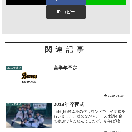
コピー
関連記事
高学年予定
2019年連絡
2019.03.20
2019年 卒団式
2019年連絡
15日(日)境南小のグラウンドで、卒団式を
行いました。残念ながら、一人体調不良
で参加できませんでしたが、今年は9名が
卒団することができました。保護者・ジ
ュニアだけでなく、昨年卒団したOBも駆