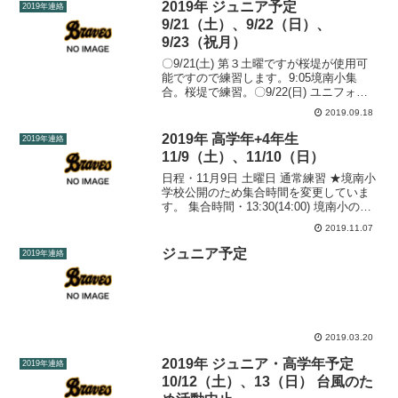
2019年 ジュニア予定
2019年連絡
9/21（土）、9/22（日）、
9/23（祝月）
〇9/21(土) 第３土曜ですが桜堤が使用可
能ですので練習します。9:05境南小集
合。桜堤で練習。〇9/22(日) ユニフォー
ム着用。9:10境南小学校集合。全学年車
2019.09.18
移動（後ほど車出しの募集いたしま
す。） 三小にて秋季大会三小イヤリング
2019年 高学年+4年生
2019年連絡
ス戦...
11/9（土）、11/10（日）
日程・11月9日 土曜日 通常練習 ★境南小
学校公開のため集合時間を変更していま
す。 集合時間・13:30(14:00) 境南小の選
手は、準備ができ次第14:00めど集合して
2019.11.07
ください。 集合場所・境南小日程・11月
10日 日曜日 通常練習 ...
ジュニア予定
2019年連絡
2019.03.20
2019年 ジュニア・高学年予定
2019年連絡
10/12（土）、13（日） 台風のた