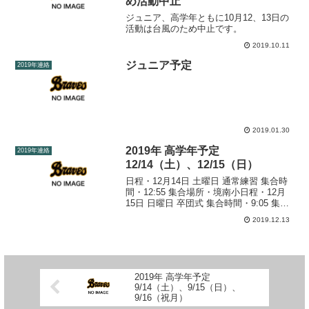
め活動中止
ジュニア、高学年ともに10月12、13日の
活動は台風のため中止です。
2019.10.11
ジュニア予定
2019年連絡
2019.01.30
2019年 高学年予定
2019年連絡
12/14（土）、12/15（日）
日程・12月14日 土曜日 通常練習 集合時
間・12:55 集合場所・境南小日程・12月
15日 日曜日 卒団式 集合時間・9:05 集合
時間・境南小 ※公式ユニフォーム着用
2019.12.13
【総会】自由参加、子供同伴不可 場所：
境南小 ふれあいサロン 時間：...
2019年 高学年予定
9/14（土）、9/15（日）、
9/16（祝月）