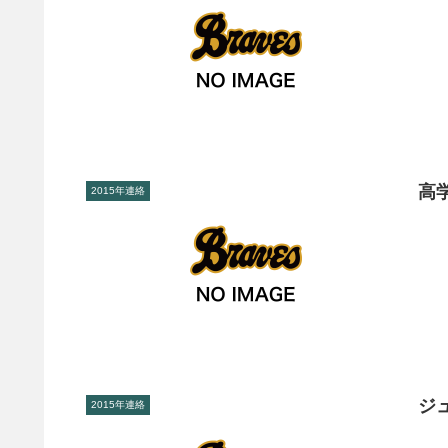
高
2015年連絡
ジ
2015年連絡