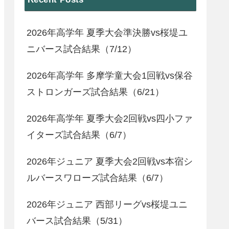
2026年高学年 夏季大会準決勝vs桜堤ユ
ニバース試合結果（7/12）
2026年高学年 多摩学童大会1回戦vs保谷
ストロンガーズ試合結果（6/21）
2026年高学年 夏季大会2回戦vs四小ファ
イターズ試合結果（6/7）
2026年ジュニア 夏季大会2回戦vs本宿シ
ルバースワローズ試合結果（6/7）
2026年ジュニア 西部リーグvs桜堤ユニ
バース試合結果（5/31）