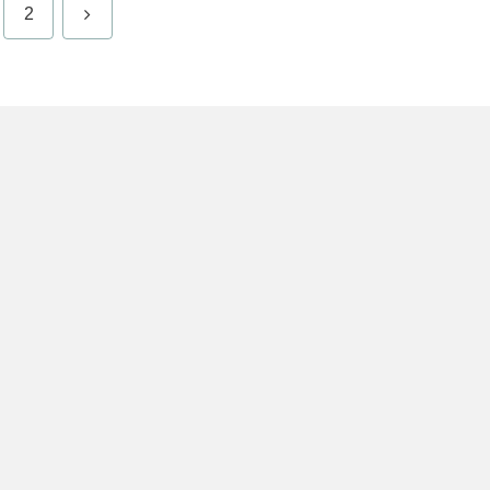
次
2
へ