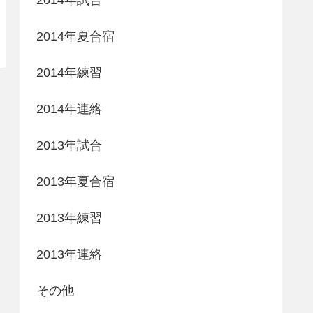
2014年夏合宿
2014年練習
2014年連絡
2013年試合
2013年夏合宿
2013年練習
2013年連絡
その他