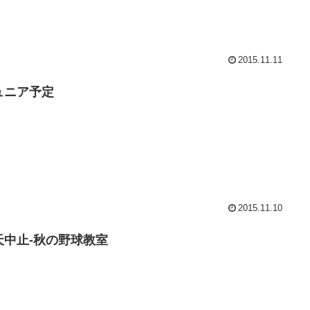
2015.11.11
ュニア予定
2015.11.10
天中止-秋の野球教室