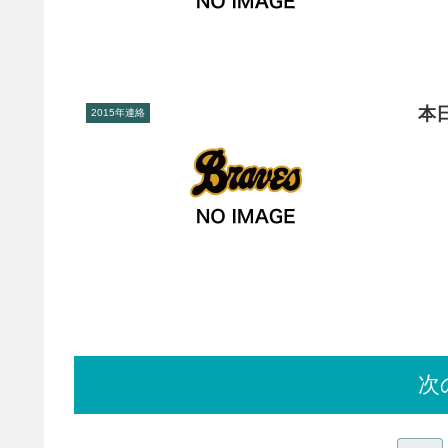
本
2015年連絡
次