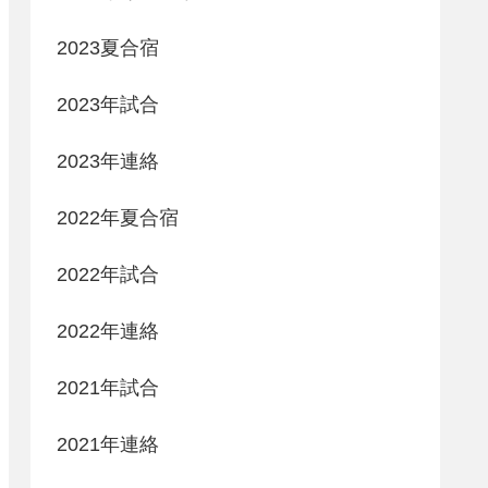
2023夏合宿
2023年試合
2023年連絡
2022年夏合宿
2022年試合
2022年連絡
2021年試合
2021年連絡