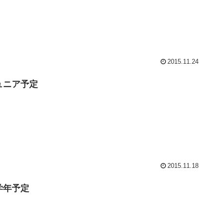
2015.11.24
ュニア予定
2015.11.18
学年予定