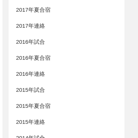
2017年夏合宿
2017年連絡
2016年試合
2016年夏合宿
2016年連絡
2015年試合
2015年夏合宿
2015年連絡
2014年試合