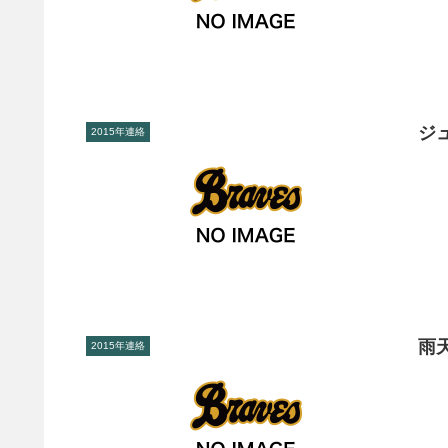
ジ
2015年連絡
雨
2015年連絡