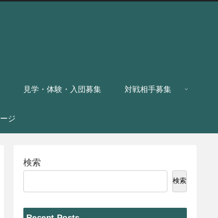
見学・体験・入団募集
対戦相手募集
ージ
検索
検索
Recent Posts