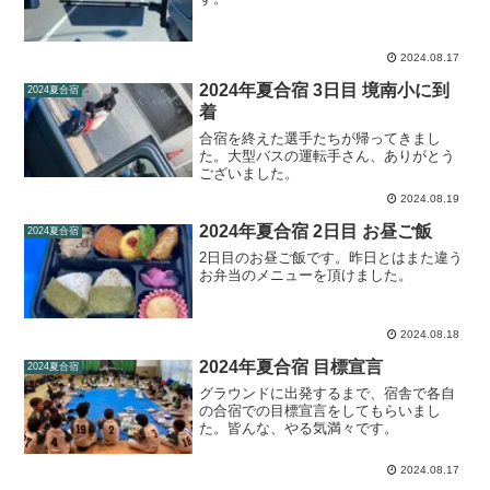
2024.08.17
2024年夏合宿 3日目 境南小に到
2024夏合宿
着
合宿を終えた選手たちが帰ってきまし
た。大型バスの運転手さん、ありがとう
ございました。
2024.08.19
2024年夏合宿 2日目 お昼ご飯
2024夏合宿
2日目のお昼ご飯です。昨日とはまた違う
お弁当のメニューを頂けました。
2024.08.18
2024年夏合宿 目標宣言
2024夏合宿
グラウンドに出発するまで、宿舎で各自
の合宿での目標宣言をしてもらいまし
た。皆んな、やる気満々です。
2024.08.17