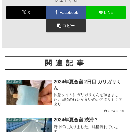
シェアする
X
Facebook
LINE
コピー
関連記事
2024年夏合宿 2日目 ガリガリく
2024夏合宿
ん
休憩タイムにガリガリくんを頂きまし
た。日頃の行いが良いのかアタリも！ア
タリ
2024.08.18
2024年夏合宿 渋滞？
2024夏合宿
府中ICに入りました。結構流れていま
す。