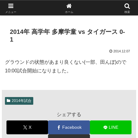
がんばれ！フルスイング！境南ブレーブス！
メニュー
ホーム
検索
2014年 高学年 多摩学童 vs タイガース 0-
1
2014.12.07
グラウンドの状態があまり良くない(一部、田んぼ)ので
10:00試合開始になりました。
2014年試合
シェアする
X
Facebook
LINE